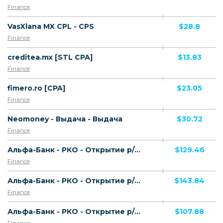
Finance
VasXlana MX CPL - CPS
$28.8
Finance
creditea.mx [STL CPA]
$13.83
Finance
fimero.ro [CPA]
$23.05
Finance
Neomoney - Выдача - Выдача
$30.72
Finance
Альфа-Банк - РКО - Открытие р/с - Открытие р/с ИП (11-60 шт.)
$129.46
Finance
Альфа-Банк - РКО - Открытие р/с - Открытие р/с ИП (61 шт. и более)
$143.84
Finance
Альфа-Банк - РКО - Открытие р/с - Открытие р/с ИП (1-10 шт.)
$107.88
Finance