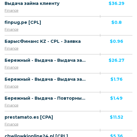
Выдача займа клиенту
$36.29
Finance
finpug.pe [CPL]
$0.8
Finance
БарысФинанс KZ - CPL - Заявка
$0.96
Finance
Бережный - Выдача - Выдача займа от 2001р.
$26.27
Finance
Бережный - Выдача - Выдача займа на сумму менее 2000р.
$1.76
Finance
Бережный - Выдача - Повторный займ
$1.49
Finance
prestamato.es [CPA]
$11.52
Finance
chwilowkionline24.pl [CPL]
$5.36