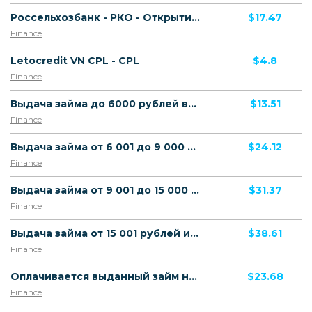
Россельхозбанк - РКО - Открытие счета - Доплата - Клиент из сектора агропромышленного комплекса (платный тариф)
$17.47
Finance
Letocredit VN CPL - CPL
$4.8
Finance
Выдача займа до 6000 рублей включительно
$13.51
Finance
Выдача займа от 6 001 до 9 000 рублей включительно
$24.12
Finance
Выдача займа от 9 001 до 15 000 рублей включительно
$31.37
Finance
Выдача займа от 15 001 рублей и выше
$38.61
Finance
Оплачивается выданный займ новому или повторному клиенту
$23.68
Finance