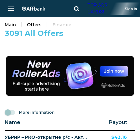
TOP ADS
Sign in
CARDS!
Main
Offers
Finance
3091 All Offers
More information
Name
Payout
УБРиР – РКО-открытие р/с - Активация расчётного счёта
$43.16