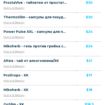
ProstaVive - таблетки от простатита/XK
$30
Nutra & Beauty
ThermoSlim - капсулы для похудения/XK
$30
Nutra & Beauty
Power Pulse XXL - капсулы для потенции и увеличения члена/XK
$24
Nutra & Beauty
Mikoherb - гель против грибка стопы/XK
$24
Nutra & Beauty
Altea - чай от алкоголизма/XK
$21
Nutra & Beauty
ProDrops - XK
$17
Nutra & Beauty
Mikoherb - XK
$18
Nutra & Beauty
GoSlim - XK
$18.5