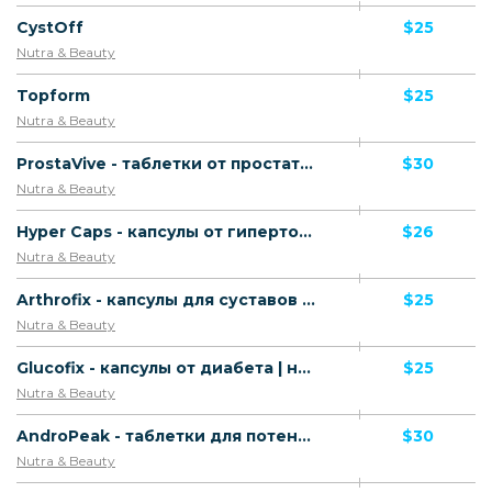
CystOff
$25
Nutra & Beauty
Topform
$25
Nutra & Beauty
ProstaVive - таблетки от простатита | низкая цена/XK
$30
Nutra & Beauty
Hyper Caps - капсулы от гипертонии/XK
$26
Nutra & Beauty
Arthrofix - капсулы для суставов | низкая цена/XK
$25
Nutra & Beauty
Glucofix - капсулы от диабета | низкая цена/XK
$25
Nutra & Beauty
AndroPeak - таблетки для потенции/XK
$30
Nutra & Beauty