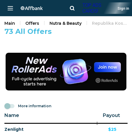
TOP ADS
Sign in
CARDS!
Main
Offers
Nutra & Beauty
Republika Kosovo
73 All Offers
More information
Name
Payout
Zenlight
$25