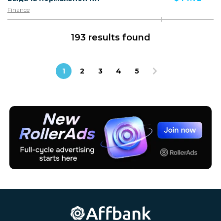
Finance
193 results found
1
2
3
4
5