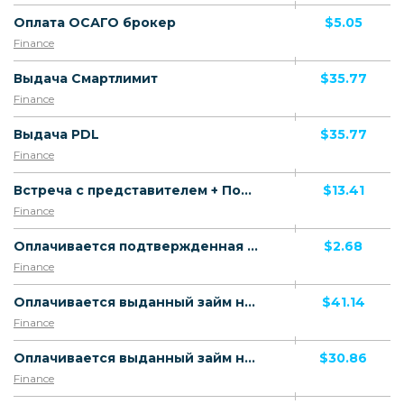
Оплата ОСАГО брокер
$5.05
Finance
Выдача Смартлимит
$35.77
Finance
Выдача PDL
$35.77
Finance
Встреча с представителем + Покупка дороже 100 ₽ новым клиентом
$13.41
Finance
Оплачивается подтвержденная уникальная анкета с привязкой карты
$2.68
Finance
Оплачивается выданный займ новому клиенту (Отличная КИ)
$41.14
Finance
Оплачивается выданный займ новому клиенту (Хорошая КИ)
$30.86
Finance