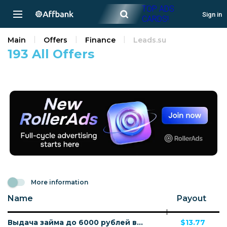
TOP ADS
Sign in
CARDS!
Main
Offers
Finance
Leads.su
193 All Offers
More information
Name
Payout
Выдача займа до 6000 рублей включительно
$13.77