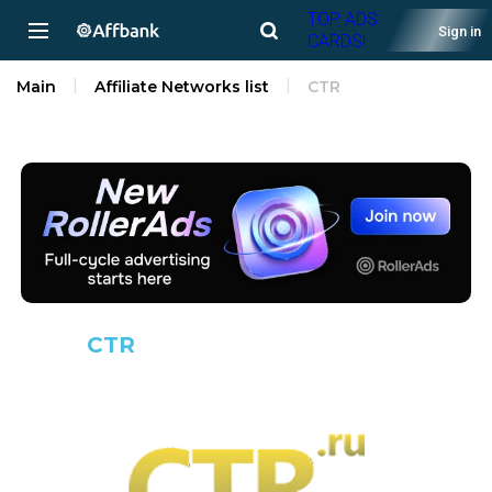
TOP ADS
Sign in
CARDS!
Main
Affiliate Networks list
CTR
CTR